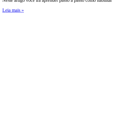
Neste artigo você irá aprender passo a passo como habilitar
Leia mais »