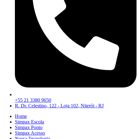
+55 21 3380 9650
R. Dr. Celestino, 122 - Loja 102, Niterói - RJ
Home
Simpax Escola
Simpax Ponto
Simpax Acesso
Nossa Tecnologia