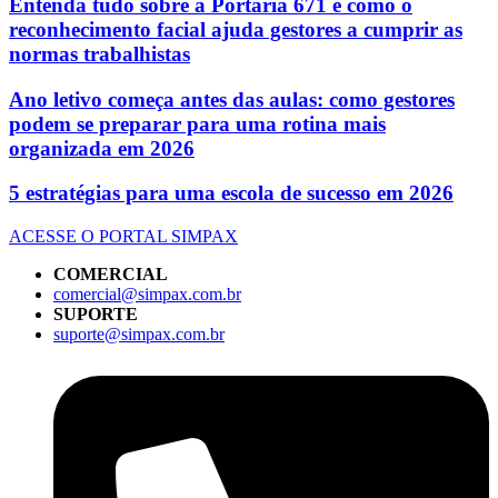
Entenda tudo sobre a Portaria 671 e como o
reconhecimento facial ajuda gestores a cumprir as
normas trabalhistas
Ano letivo começa antes das aulas: como gestores
podem se preparar para uma rotina mais
organizada em 2026
5 estratégias para uma escola de sucesso em 2026
ACESSE O PORTAL SIMPAX
COMERCIAL
comercial@simpax.com.br
SUPORTE
suporte@simpax.com.br