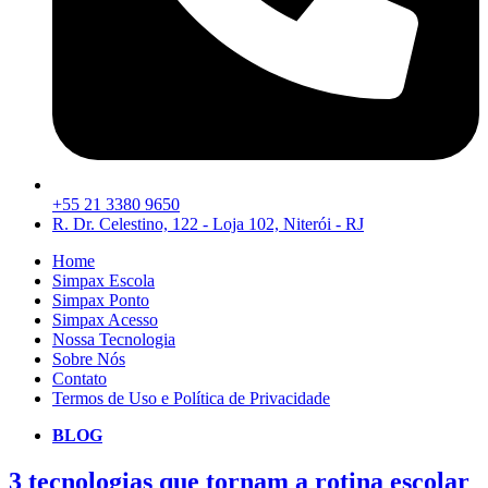
+55 21 3380 9650
R. Dr. Celestino, 122 - Loja 102, Niterói - RJ
Home
Simpax Escola
Simpax Ponto
Simpax Acesso
Nossa Tecnologia
Sobre Nós
Contato
Termos de Uso e Política de Privacidade
BLOG
3 tecnologias que tornam a rotina escolar