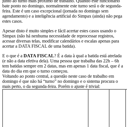
junto ao turno mais próximo de trabalho. Quando este funcionário
bate ponto no domingo, normalmente este turno será o de segunda-
feira. Este é um caso excepcional (jornada no domingo sem
agendamento) e a inteligência artificial do Simpax (ainda) não pega
estes casos.
Apesar disto é muito simples e fácil acertar estes casos usando o
Simpax (não há nenhuma necessidade de reprocessar registros,
acessar diversas telas, modificar calendários e escalas apenas para
acertar a DATA FISCAL de uma batida).
E o que é a
DATA FISCAL
? É a data à qual a batida está atrelada
(e não a data efetiva dela). Uma pessoa que trabalha das 22h – 6h
tem batidas sempre em 2 datas, mas em apenas 1 data fiscal, que é a
data do dia em que o turno começou.
Voltando ao ponto central, a questão neste caso de trabalho em
domingo é que não há “turno” no domingo e o sistema procura o
mais perto, o da segunda-feira. Porém o ajuste é trivial: